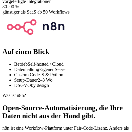
vorgefertigte Integrationen
80
–90 %
günstiger als SaaS ab 50 Workflows
Auf einen Blick
Betrieb
Self-hosted / Cloud
Datenhaltung
Eigener Server
Custom Code
JS & Python
Setup-Dauer
2–3
Wo.
DSGVO
by design
Was ist n8n?
Open-Source-Automatisierung, die Ihre
Daten nicht aus der Hand gibt.
n8n ist eine Workflow-Plattform unter Fair-Code-Lizenz. Anders als