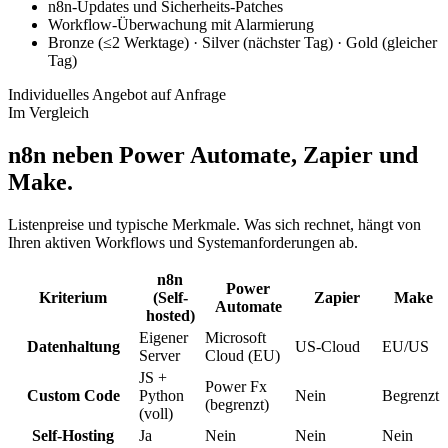
n8n-Updates und Sicherheits-Patches
Workflow-Überwachung mit Alarmierung
Bronze (≤2 Werktage) · Silver (nächster Tag) · Gold (gleicher
Tag)
Individuelles Angebot auf Anfrage
Im Vergleich
n8n neben Power Automate, Zapier und
Make.
Listenpreise und typische Merkmale. Was sich rechnet, hängt von
Ihren aktiven Workflows und Systemanforderungen ab.
n8n
Power
Kriterium
(Self-
Zapier
Make
Automate
hosted)
Eigener
Microsoft
Datenhaltung
US-Cloud
EU/US
Server
Cloud (EU)
JS +
Power Fx
Custom Code
Python
Nein
Begrenzt
(begrenzt)
(voll)
Self-Hosting
Ja
Nein
Nein
Nein