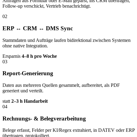
Anfragen aus Formular oder E-Mail geparst, ins CRM übertragen,
Follow-up verschickt, Vertrieb benachrichtigt.
02
ERP ↔ CRM ↔ DMS Sync
Stammdaten und Aufträge laufen bidirektional zwischen Systemen
ohne native Integration.
Ersparnis
4–8 h pro Woche
03
Report-Generierung
Daten aus mehreren Quellen gesammelt, aufbereitet, als PDF
generiert und verteilt.
statt
2–3 h Handarbeit
04
Rechnungs- & Belegverarbeitung
Belege erfasst, Felder per KI/Regex extrahiert, in DATEV oder ERP
übertragen, protokolliert.