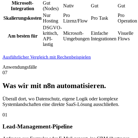
Microsoft-
Gut
Nativ
Gut
Gut
Integration
(Nodes)
Nur
Pro
Pro
Skalierungskosten
Pro Task
Hosting
Lizenz/Flow
Operation
DSGVO-
kritisch,
Microsoft-
Einfache
Visuelle
Am besten für
API-
Umgebungen
Integrationen
Flows
lastig
Ausführlicher Vergleich mit Rechenbeispielen
Anwendungsfälle
07
Was wir mit n8n automatisieren.
Überall dort, wo Datenschutz, eigene Logik oder komplexe
Systemlandschaften eine direkte SaaS-Lösung ausschließen.
01
Lead-Management-Pipeline