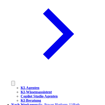
KI-Agenten
KI-Wissensassistent
Copilot Studio Agenten
KI-Beratung
Nach Werkzeug
n8n, Power Platform, UiPath